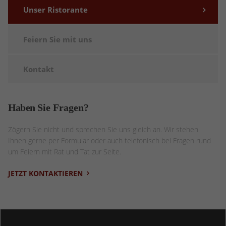
Unser Ristorante
Feiern Sie mit uns
Kontakt
Haben
Sie Fragen?
Zögern Sie nicht und sprechen Sie uns gleich an. Wir stehen
Ihnen gerne per Formular oder auch telefonisch bei Fragen rund
um Feiern mit Rat und Tat zur Seite.
JETZT KONTAKTIEREN