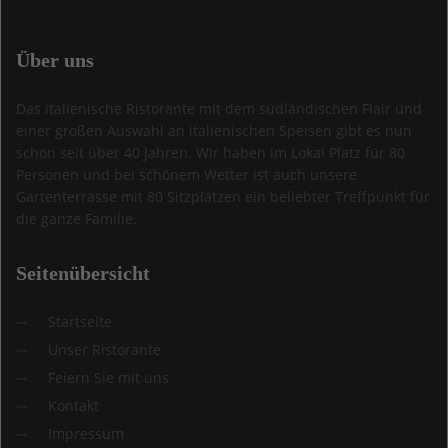
Über
uns
Das italienische Ristorante mit dem südländischen Flair und
einer großen Auswahl an italienischen Speisen gibt es nun
schon seit über 40 Jahren. Wir haben im Lokal Platz für 80
Personen und bei schönem Wetter ist auch unsere
Gartenterrasse mit 80 Sitzplätzen ein beliebter Treffpunkt für
die ganze Familie.
Seitenübersicht
Startseite
Unser Ristorante
Feiern Sie mit uns
Kontakt
Impressum