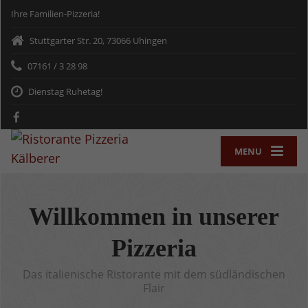
Ihre Familien-Pizzeria!
Stuttgarter Str. 20, 73066 Uhingen
07161 / 3 28 98
Dienstag Ruhetag!
MENU
Willkommen in unserer
Pizzeria
Das italienische Ristorante mit dem südländischen
Flair