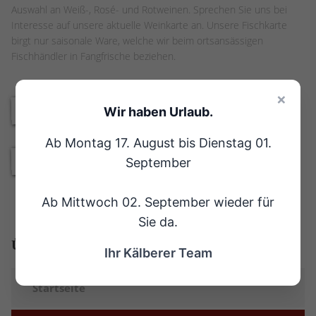
Auswahl an Weiß-, Rosé- und Rotweinen. Sprechen Sie uns bei
Interesse auf unsere aktuelle Weinkarte an. Unsere Fischkarte
birgt nur saisonale Ware, welche wir beim ortsansässigen
Fischhändler in Fangfrische beziehen.
×
Wir haben Urlaub.
Ab Montag 17. August bis Dienstag 01.
September
Ab Mittwoch 02. September wieder für
Sie da.
Überblick:
Ihr Kälberer Team
Startseite