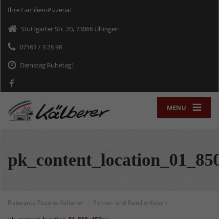
Ihre Familien-Pizzeria!
Stuttgarter Str. 20, 73066 Uhingen
07161 / 3 28 98
Dienstag Ruhetag!
MENU
pk_content_location_01_85
Ristorante Pizzeria Kälberer
Firmen- und Familienfeiern