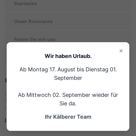
Startseite
Unser Ristorante
Feiern Sie mit uns
×
Wir haben Urlaub.
Kontakt
Ab Montag 17. August bis Dienstag 01.
September
Haben
Sie Fragen?
Zögern Sie nicht und sprechen Sie uns gleich an. Wir stehen
Ab Mittwoch 02. September wieder für
Ihnen gerne per Formular oder auch telefonisch bei Fragen rund
Sie da.
um Feiern mit Rat und Tat zur Seite.
Ihr Kälberer Team
JETZT KONTAKTIEREN