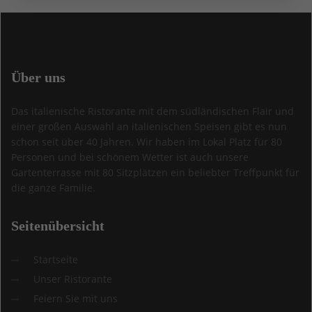
Über
uns
Das italienische Ristorante mit dem südländischen Flair und
einer großen Auswahl an italienischen Speisen gibt es nun
schon seit über 40 Jahren. Wir haben im Lokal Platz für 80
Personen und bei schönem Wetter ist auch unsere
Gartenterrasse mit 80 Sitzplätzen ein beliebter Treffpunkt für
die ganze Familie.
Seitenübersicht
Startseite
Unser Ristorante
Feiern Sie mit uns