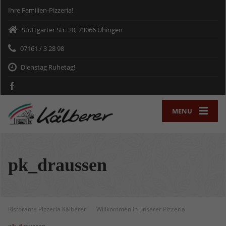
Ihre Familien-Pizzeria!
Stuttgarter Str. 20, 73066 Uhingen
07161 / 3 28 98
Dienstag Ruhetag!
MENU
pk_draussen
Ristorante Pizzeria Kälberer
Willkommen in unserer Pizzeria