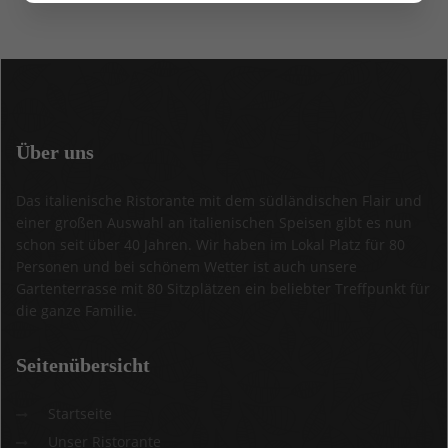
Über
uns
Das italienische Ristorante mit dem südländischen Flair und
einer großen Auswahl an italienischen Speisen gibt es nun
schon seit über 40 Jahren. Wir haben im Lokal Platz für 80
Personen und bei schönem Wetter ist auch unsere
Gartenterrasse mit 80 Sitzplätzen ein beliebter Treffpunkt für
die ganze Familie.
Seitenübersicht
Startseite
Unser Ristorante