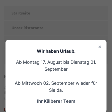
Startseite
Unser Ristorante
Feiern Sie mit uns
×
Wir haben Urlaub.
Kontakt
Ab Montag 17. August bis Dienstag 01.
September
Haben
Sie Fragen?
Ab Mittwoch 02. September wieder für
Zögern Sie nicht und sprechen Sie uns gleich an. Wir stehen
Sie da.
Ihnen gerne per Formular oder auch telefonisch bei Fragen rund
um Feiern mit Rat und Tat zur Seite.
Ihr Kälberer Team
JETZT KONTAKTIEREN