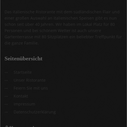
Das italienische Ristorante mit dem südländischen Flair und
einer großen Auswahl an italienischen Speisen gibt es nun
schon seit über 40 Jahren. Wir haben im Lokal Platz für 80
Personen und bei schönem Wetter ist auch unsere
Gartenterrasse mit 80 Sitzplätzen ein beliebter Treffpunkt für
die ganze Familie.
Seitenübersicht
Startseite
Unser Ristorante
Feiern Sie mit uns
Kontakt
Impressum
Datenschutzerklärung