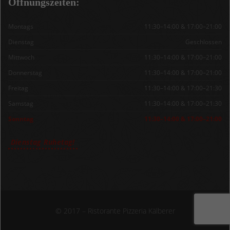
Öffnungszeiten:
Montags
11:30–14:00 & 17:00–21:00
Dienstag
Geschlossen
Mittwoch
11:30–14:00 & 17:00–21:00
Donnerstag
11:30–14:00 & 17:00–21:00
Freitag
11:30–14:00 & 17:00–21:30
Samstag
11:30–14:00 & 17:00–21:30
Sonntag
11:30–14:00 & 17:00–21:00
Dienstag Ruhetag!
© 2017 – Ristorante Pizzeria Kälberer