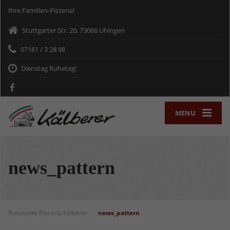
Ihre Familien-Pizzeria!
Stuttgarter Str. 20, 73066 Uhingen
07161 / 3 28 98
Dienstag Ruhetag!
MENU
news_pattern
Ristorante Pizzeria Kälberer
news_pattern