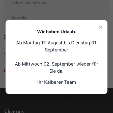
Feiern Sie mit uns
Kontakt
×
Wir haben Urlaub.
Haben
Sie Fragen?
Ab Montag 17. August bis Dienstag 01.
Zögern Sie nicht und sprechen Sie uns gleich an. Wir stehen
September
Ihnen gerne per Formular oder auch telefonisch bei Fragen rund
um Feiern mit Rat und Tat zur Seite.
Ab Mittwoch 02. September wieder für
JETZT KONTAKTIEREN
Sie da.
Ihr Kälberer Team
Über
uns