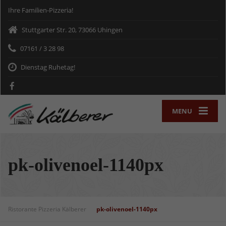
Ihre Familien-Pizzeria!
Stuttgarter Str. 20, 73066 Uhingen
07161 / 3 28 98
Dienstag Ruhetag!
MENU
pk-olivenoel-1140px
Ristorante Pizzeria Kälberer
pk-olivenoel-1140px