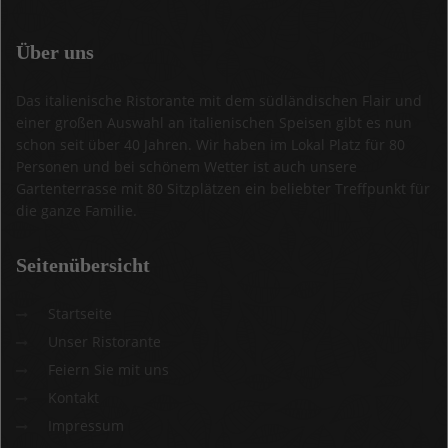
Über
uns
Das italienische Ristorante mit dem südländischen Flair und
einer großen Auswahl an italienischen Speisen gibt es nun
schon seit über 40 Jahren. Wir haben im Lokal Platz für 80
Personen und bei schönem Wetter ist auch unsere
Gartenterrasse mit 80 Sitzplätzen ein beliebter Treffpunkt für
die ganze Familie.
Seitenübersicht
Startseite
Unser Ristorante
Feiern Sie mit uns
Kontakt
Impressum