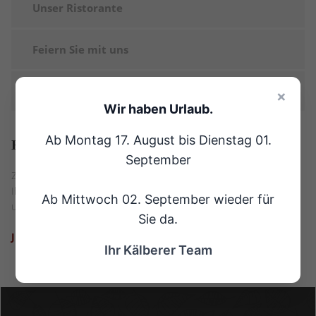
Unser Ristorante
Feiern Sie mit uns
Kontakt
×
Wir haben Urlaub.
Ab Montag 17. August bis Dienstag 01.
Haben
Sie Fragen?
September
Zögern Sie nicht und sprechen Sie uns gleich an. Wir stehen
Ihnen gerne per Formular oder auch telefonisch bei Fragen rund
Ab Mittwoch 02. September wieder für
um Feiern mit Rat und Tat zur Seite.
Sie da.
JETZT KONTAKTIEREN
Ihr Kälberer Team