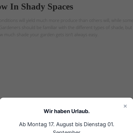
w In Shady Spaces
onditions will yield much more produce than others will, while som
 Gardeners should be familiar with the different types of shade, bu
w much shade your garden gets isn’t always easy.
×
Wir haben Urlaub.
Ab Montag 17. August bis Dienstag 01.
September