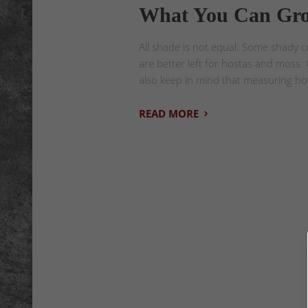
What You Can Gro
All shade is not equal. Some shady c
are better left for hostas and moss.
also keep in mind that measuring ho
READ MORE