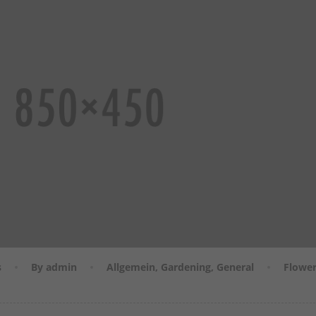
s
By admin
Allgemein
,
Gardening
,
General
Flowe