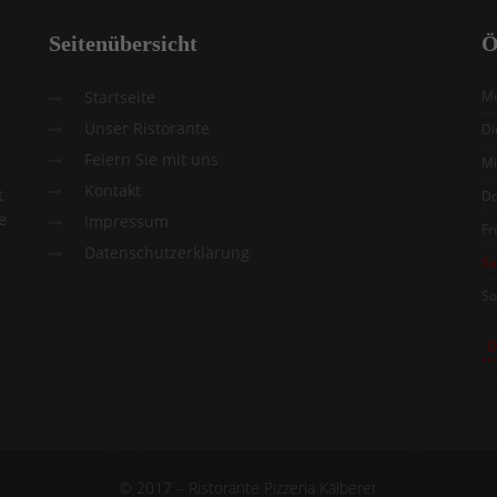
Seitenübersicht
Ö
Startseite
Mo
Unser Ristorante
Di
Feiern Sie mit uns
Mi
Kontakt
t
Do
e
Impressum
Fr
Datenschutzerklärung
S
So
D
© 2017 – Ristorante Pizzeria Kälberer