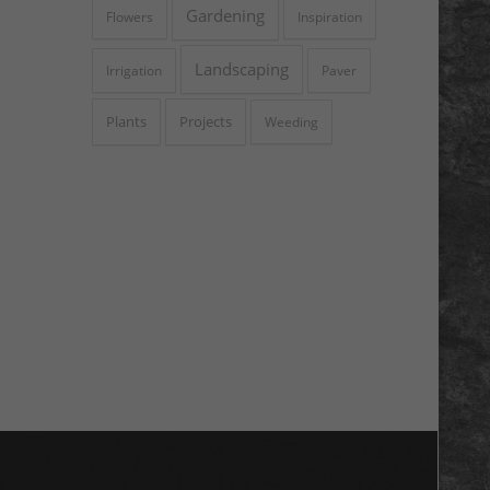
Gardening
Flowers
Inspiration
Landscaping
Irrigation
Paver
Plants
Projects
Weeding