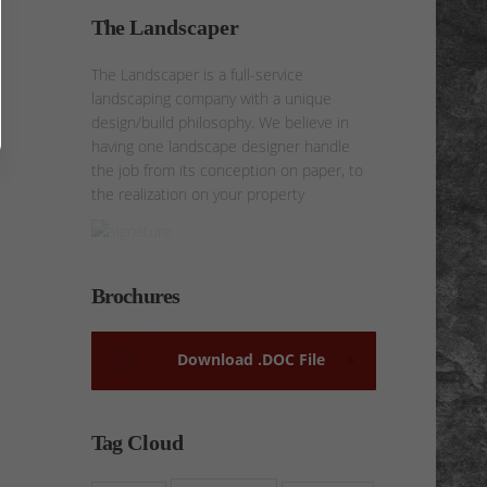
The
Landscaper
The Landscaper is a full-service
landscaping company with a unique
design/build philosophy. We believe in
having one landscape designer handle
the job from its conception on paper, to
the realization on your property
Brochures
Download .DOC File
Tag
Cloud