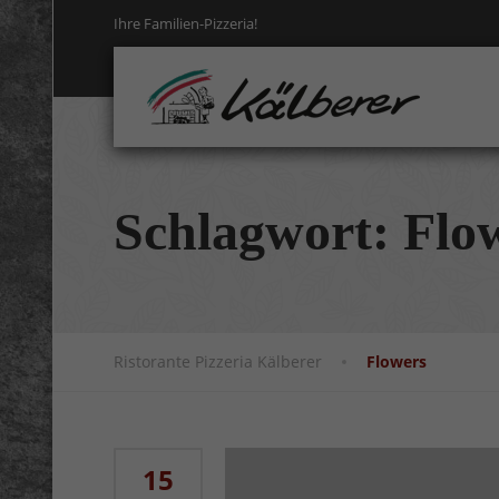
Ihre Familien-Pizzeria!
Schlagwort:
Flo
Ristorante Pizzeria Kälberer
Flowers
15