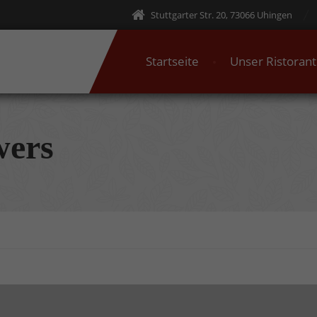
Stuttgarter Str. 20, 73066 Uhingen
Startseite
Unser Ristoran
wers