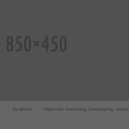
s
By admin
Allgemein
,
Gardening
,
Landscaping
,
Vacan