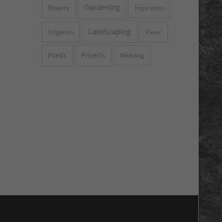
Gardening
Flowers
Inspiration
Landscaping
Irrigation
Paver
Plants
Projects
Weeding