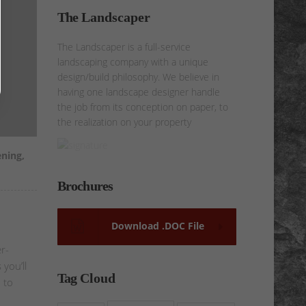
The
Landscaper
The Landscaper is a full-service
landscaping company with a unique
design/build philosophy. We believe in
having one landscape designer handle
the job from its conception on paper, to
the realization on your property
ening
,
Brochures
Download .DOC File
r-
 you’ll
Tag
Cloud
 to