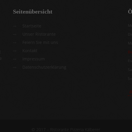
Seitenübersicht
Ö
Startseite
Mo
Unser Ristorante
Di
Feiern Sie mit uns
Mi
Kontakt
t
Do
e
Impressum
Fr
Datenschutzerklärung
Sa
So
D
© 2017 – Ristorante Pizzeria Kälberer