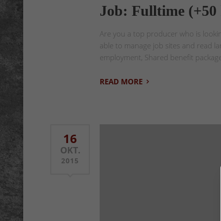
Job: Fulltime (+50
Are you a top producer who is lookin
able to manage job sites and read l
employment, Shared benefit package
READ MORE
16
OKT.
2015