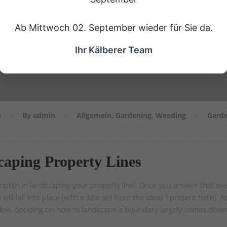
Ab Mittwoch 02. September wieder für Sie da.
Ihr Kälberer Team
s
By admin
Allgemein
,
Gardening
,
Weeding
Gard
caping Property Lines
omplish in landscaping your property line? Once you answer that ove
ill fall into place (with a little aid from the ideas I present here). As
elow, deciding on how to landscape a boundary largely comes down