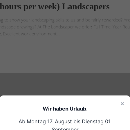
 hours per week) Landscapers
g to show your landscaping skills to us and be fairly rewarded? Ar
andscape drawings? At The Landscaper we offer
:
Full Time, Year Ro
, Excellent work environment…
×
Wir haben Urlaub.
Ab Montag 17. August bis Dienstag 01.
September