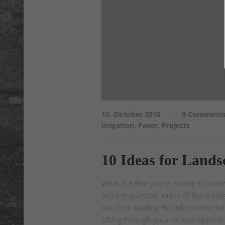
16. Oktober 2015
0 Comment
Irrigation
,
Paver
,
Projects
10 Ideas for Lands
What is it that you’re hoping to acc
arching question, many of the details w
see from reading the information b
sifting through your various options.