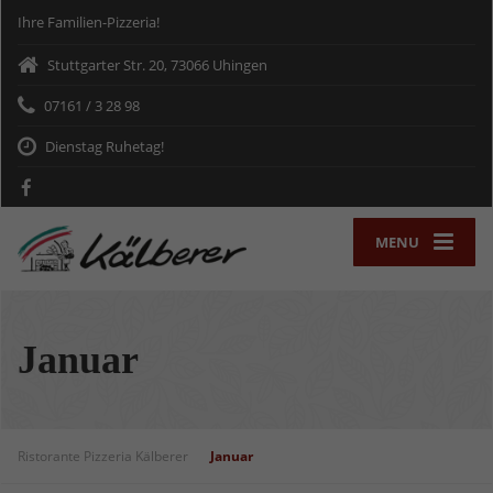
Ihre Familien-Pizzeria!
Stuttgarter Str. 20, 73066 Uhingen
07161 / 3 28 98
Dienstag Ruhetag!
MENU
Januar
Ristorante Pizzeria Kälberer
Januar