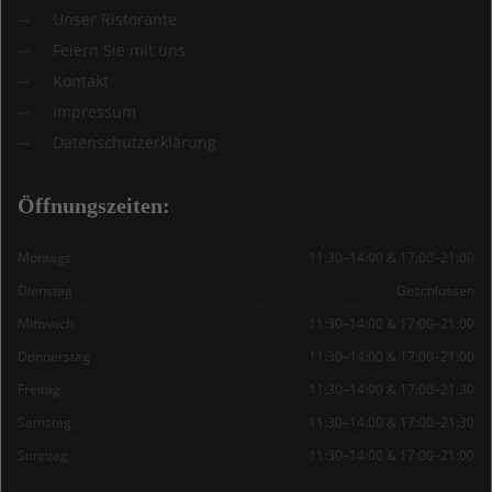
Unser Ristorante
Feiern Sie mit uns
Kontakt
Impressum
Datenschutzerklärung
Öffnungszeiten:
Montags
11:30–14:00 & 17:00–21:00
Dienstag
Geschlossen
Mittwoch
11:30–14:00 & 17:00–21:00
Donnerstag
11:30–14:00 & 17:00–21:00
Freitag
11:30–14:00 & 17:00–21:30
Samstag
11:30–14:00 & 17:00–21:30
Sonntag
11:30–14:00 & 17:00–21:00