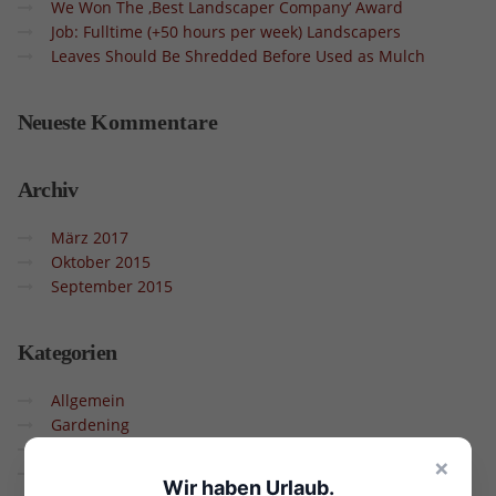
We Won The ‚Best Landscaper Company‘ Award
Job: Fulltime (+50 hours per week) Landscapers
Leaves Should Be Shredded Before Used as Mulch
Neueste
Kommentare
Archiv
März 2017
Oktober 2015
September 2015
Kategorien
Allgemein
Gardening
General
×
Landscaping
Wir haben Urlaub.