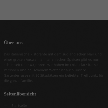
Über
uns
Das italienische Ristorante mit dem südländischen Flair und
einer großen Auswahl an italienischen Speisen gibt es nun
schon seit über 40 Jahren. Wir haben im Lokal Platz für 80
Personen und bei schönem Wetter ist auch unsere
Gartenterrasse mit 80 Sitzplätzen ein beliebter Treffpunkt für
die ganze Familie.
Seitenübersicht
Startseite