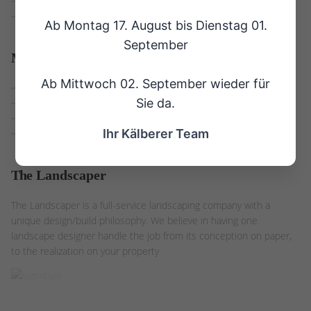
Vacancy
Weeding
Ab Montag 17. August bis Dienstag 01.
September
Meta
Ab Mittwoch 02. September wieder für
Anmelden
Sie da.
Eintrags-Feed
Kommentar-Feed
Ihr Kälberer Team
WordPress.org
The
Landscaper
The Landscaper is a full-service landscaping company with a
unique design/build philosophy. We believe in having one
landscape designer handle the job from its conception on paper,
to the realization on your property